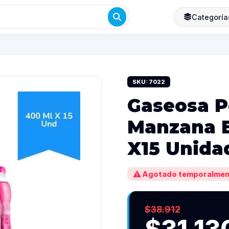
Categoría
SKU: 7022
Gaseosa 
Manzana B
X15 Unida
Agotado temporalmen
$38.912