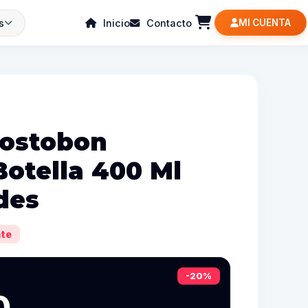
s
Inicio
Contacto
MI CUENTA
Postobon
otella 400 Ml
des
te
-20%