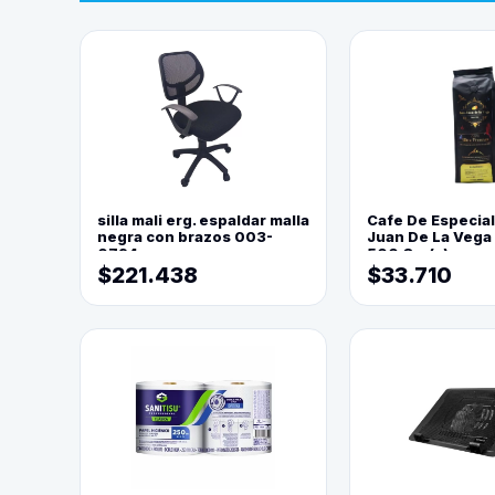
silla mali erg. espaldar malla
Cafe De Especia
negra con brazos 003-
Juan De La Vega
0794
500 Grs(=)
$221.438
$33.710