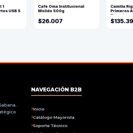
l 1
Cafe Oma Institucional
Camilla Rig
rtos USB 5
Molido 500g
Primeros Au
Naranja
$26.007
$135.3
NAVEGACIÓN B2B
 Sabana.
Inicio
ratégico
Catálogo Mayorista
Soporte Técnico