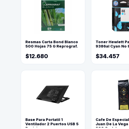
Resmas Carta Bond Blanco
Toner Hewlett P
500 Hojas 75 G Reprograf.
9386al Cyan No 
$12.680
$34.457
Base Para Portatil 1
Cafe De Especia
Ventilador 2 Puertos USB 5
Juan De La Vega
Posiciones
500 Grs(=)