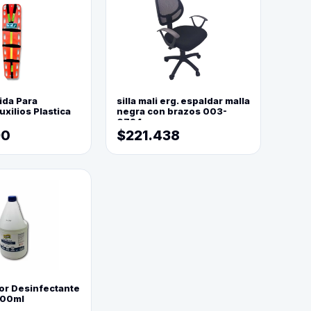
ida Para
silla mali erg. espaldar malla
xilios Plastica
negra con brazos 003-
0794
90
$221.438
or Desinfectante
800ml