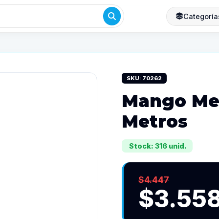
Categoría
SKU: 70262
Mango Met
Metros
Stock: 316 unid.
$4.447
$3.55