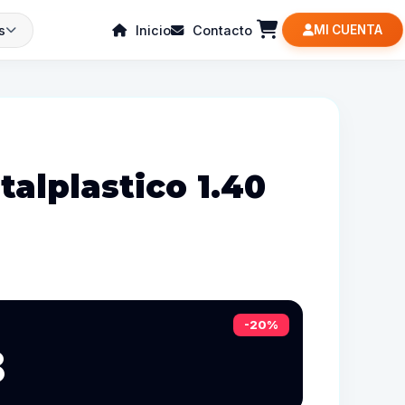
s
Inicio
Contacto
MI CUENTA
alplastico 1.40
-20%
8