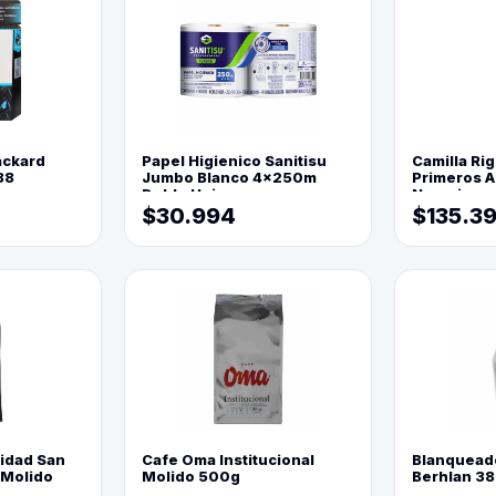
ackard
Papel Higienico Sanitisu
Camilla Rig
88
Jumbo Blanco 4x250m
Primeros Au
Doble Hoja
Naranja
$30.994
$135.3
lidad San
Cafe Oma Institucional
Blanquead
 Molido
Molido 500g
Berhlan 3