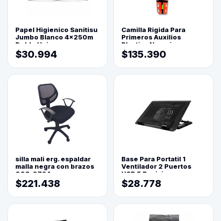
Papel Higienico Sanitisu
Camilla Rigida Para
Jumbo Blanco 4x250m
Primeros Auxilios
Doble Hoja
Plastica Naranja
$30.994
$135.390
silla mali erg. espaldar
Base Para Portatil 1
malla negra con brazos
Ventilador 2 Puertos
003-0794
USB 5 Posiciones
$221.438
$28.778