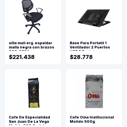
silla mali erg. espaldar
Base Para Portatil 1
malla negra con brazos
Ventilador 2 Puertos
003-0794
USB 5 Posiciones
$221.438
$28.778
Cafe De Especialidad
Cafe Oma Institucional
San Juan De La Vega
Molido 500g
Molido 500 Grs(=)