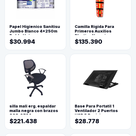
Papel Higienico Sanitisu
Camilla Rigida Para
Jumbo Blanco 4x250m
Primeros Auxilios
Doble Hoja
Plastica Naranja
$30.994
$135.390
silla mali erg. espaldar
Base Para Portatil 1
malla negra con brazos
Ventilador 2 Puertos
003-0794
USB 5 Posiciones
$221.438
$28.778