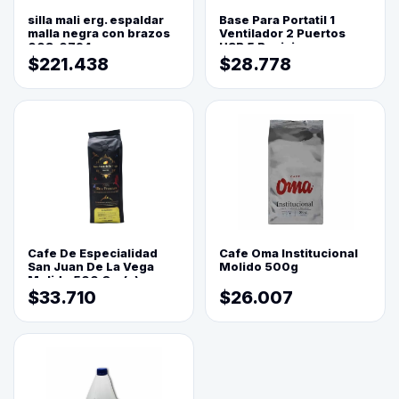
silla mali erg. espaldar
Base Para Portatil 1
malla negra con brazos
Ventilador 2 Puertos
003-0794
USB 5 Posiciones
$221.438
$28.778
Cafe De Especialidad
Cafe Oma Institucional
San Juan De La Vega
Molido 500g
Molido 500 Grs(=)
$33.710
$26.007