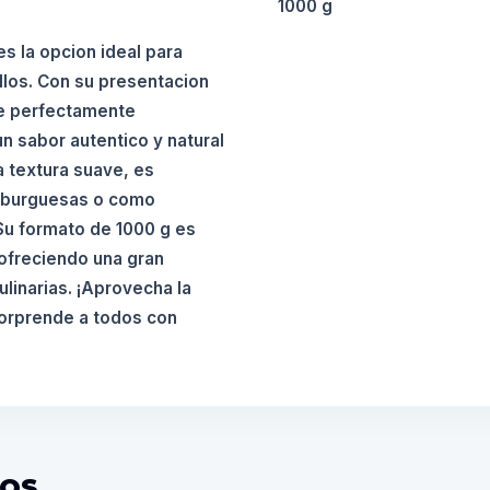
1000 g
s la opcion ideal para
illos. Con su presentacion
ne perfectamente
n sabor autentico y natural
a textura suave, es
amburguesas o como
Su formato de 1000 g es
 ofreciendo una gran
linarias. ¡Aprovecha la
 sorprende a todos con
DOS