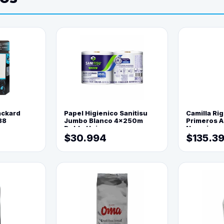
ackard
Papel Higienico Sanitisu
Camilla Rig
88
Jumbo Blanco 4x250m
Primeros Au
Doble Hoja
Naranja
$30.994
$135.3