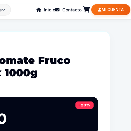
s
Inicio
Contacto
MI CUENTA
Tomate Fruco
 1000g
-20%
0