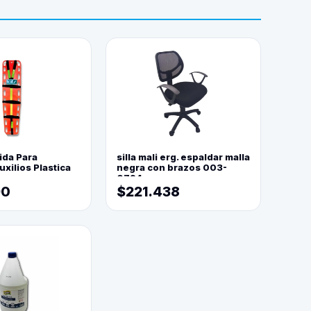
ida Para
silla mali erg. espaldar malla
xilios Plastica
negra con brazos 003-
0794
90
$221.438