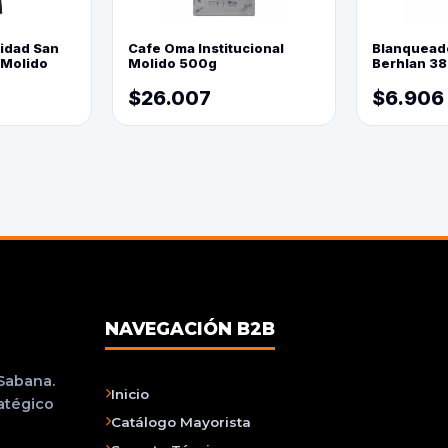
lidad San
Cafe Oma Institucional
Blanquead
 Molido
Molido 500g
Berhlan 3
$26.007
$6.906
NAVEGACIÓN B2B
 Sabana.
Inicio
ratégico
Catálogo Mayorista