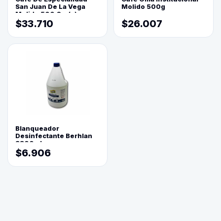
San Juan De La Vega
Molido 500g
Molido 500 Grs(=)
$33.710
$26.007
Blanqueador
Desinfectante Berhlan
3800ml
$6.906