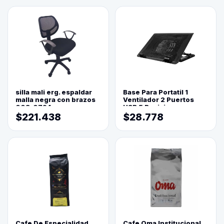
silla mali erg. espaldar
Base Para Portatil 1
malla negra con brazos
Ventilador 2 Puertos
003-0794
USB 5 Posiciones
$221.438
$28.778
Cafe De Especialidad
Cafe Oma Institucional