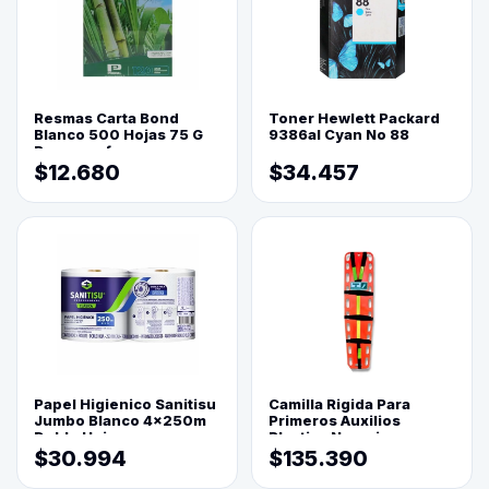
Resmas Carta Bond
Toner Hewlett Packard
Blanco 500 Hojas 75 G
9386al Cyan No 88
Reprograf.
$12.680
$34.457
Papel Higienico Sanitisu
Camilla Rigida Para
Jumbo Blanco 4x250m
Primeros Auxilios
Doble Hoja
Plastica Naranja
$30.994
$135.390