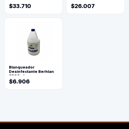
Molido 500 Grs(=)
$33.710
$26.007
Blanqueador
Desinfectante Berhlan
3800ml
$6.906