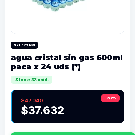
SKU: 72168
agua cristal sin gas 600ml
paca x 24 uds (*)
Stock: 33 unid.
-20%
$47.040
$37.632