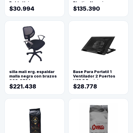
Doble Hoja
Plastica Naranja
$30.994
$135.390
silla mali erg. espaldar
Base Para Portatil 1
malla negra con brazos
Ventilador 2 Puertos
003-0794
USB 5 Posiciones
$221.438
$28.778