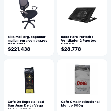
silla mali erg. espaldar
Base Para Portatil 1
malla negra con brazos
Ventilador 2 Puertos
003-0794
USB 5 Posiciones
$221.438
$28.778
Cafe De Especialidad
Cafe Oma Institucional
San Juan De La Vega
Molido 500g
Molido 500 Grs(=)