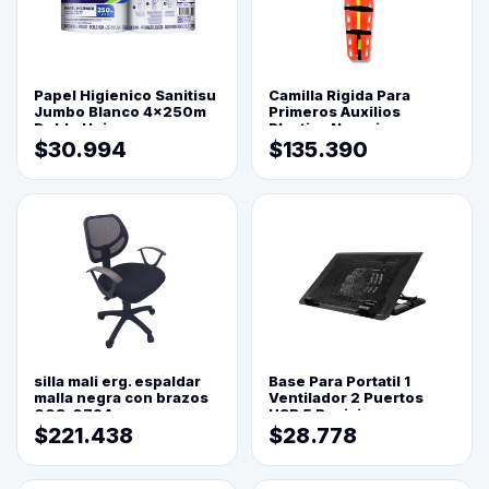
Papel Higienico Sanitisu
Camilla Rigida Para
Jumbo Blanco 4x250m
Primeros Auxilios
Doble Hoja
Plastica Naranja
$30.994
$135.390
silla mali erg. espaldar
Base Para Portatil 1
malla negra con brazos
Ventilador 2 Puertos
003-0794
USB 5 Posiciones
$221.438
$28.778