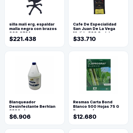
silla mali erg. espaldar
Cafe De Especialidad
malla negra con brazos
San Juan De La Vega
003-0794
Molido 500 Grs(=)
$221.438
$33.710
Blanqueador
Resmas Carta Bond
Desinfectante Berhlan
Blanco 500 Hojas 75 G
3800ml
Reprograf.
$6.906
$12.680