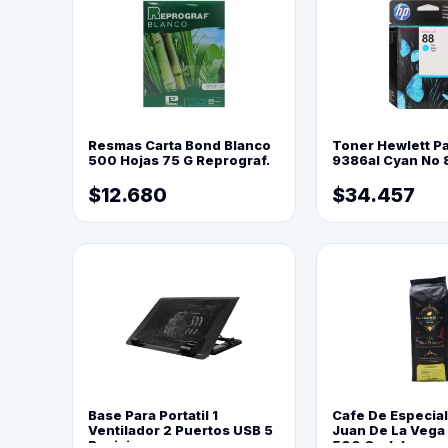
Resmas Carta Bond Blanco
Toner Hewlett P
500 Hojas 75 G Reprograf.
9386al Cyan No 
$12.680
$34.457
Base Para Portatil 1
Cafe De Especia
Ventilador 2 Puertos USB 5
Juan De La Vega
Posiciones
500 Grs(=)