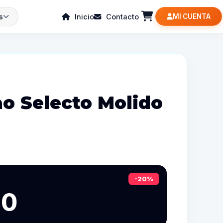
s
Inicio
Contacto
MI CUENTA
ao Selecto Molido
-20%
60