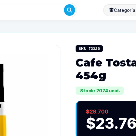
Categoría
SKU: 73326
Cafe Tost
454g
Stock: 2074 unid.
$29.700
$23.7