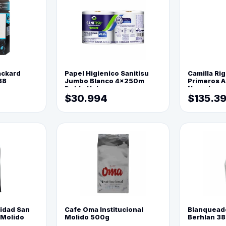
ackard
Papel Higienico Sanitisu
Camilla Rig
88
Jumbo Blanco 4x250m
Primeros Au
Doble Hoja
Naranja
$30.994
$135.3
lidad San
Cafe Oma Institucional
Blanquead
 Molido
Molido 500g
Berhlan 3