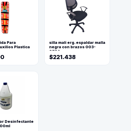
ida Para
silla mali erg. espaldar malla
xilios Plastica
negra con brazos 003-
0794
90
$221.438
or Desinfectante
800ml