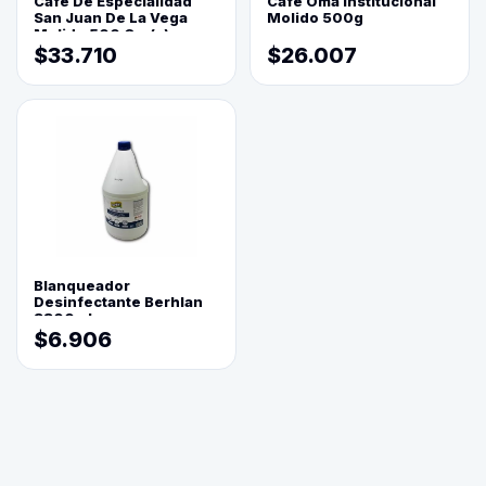
Cafe De Especialidad
Cafe Oma Institucional
San Juan De La Vega
Molido 500g
Molido 500 Grs(=)
$33.710
$26.007
Blanqueador
Desinfectante Berhlan
3800ml
$6.906