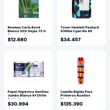
Resmas Carta Bond
Toner Hewlett Packard
Blanco 500 Hojas 75 G
9386al Cyan No 88
Reprograf.
$12.680
$34.457
Papel Higienico Sanitisu
Camilla Rigida Para
Jumbo Blanco 4x250m
Primeros Auxilios
Doble Hoja
Plastica Naranja
$30.994
$135.390