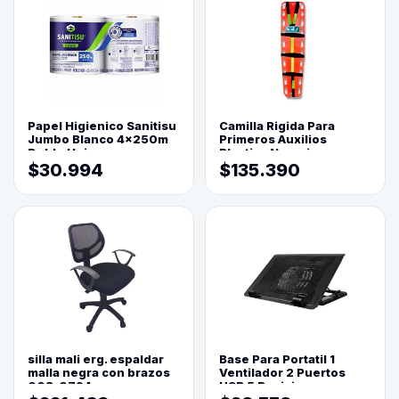
Papel Higienico Sanitisu
Camilla Rigida Para
Jumbo Blanco 4x250m
Primeros Auxilios
Doble Hoja
Plastica Naranja
$30.994
$135.390
silla mali erg. espaldar
Base Para Portatil 1
malla negra con brazos
Ventilador 2 Puertos
003-0794
USB 5 Posiciones