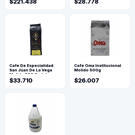
$221.438
$28.778
Cafe De Especialidad
Cafe Oma Institucional
San Juan De La Vega
Molido 500g
Molido 500 Grs(=)
$33.710
$26.007