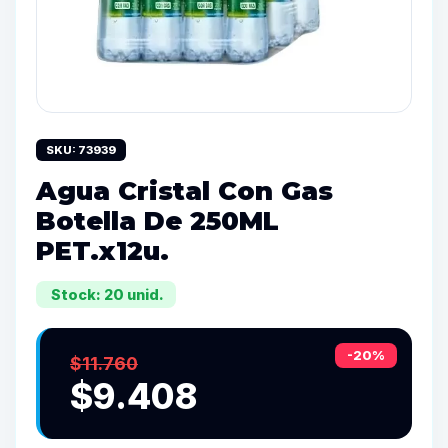
SKU: 73939
Agua Cristal Con Gas
Botella De 250ML
PET.x12u.
Stock: 20 unid.
-20%
$11.760
$9.408