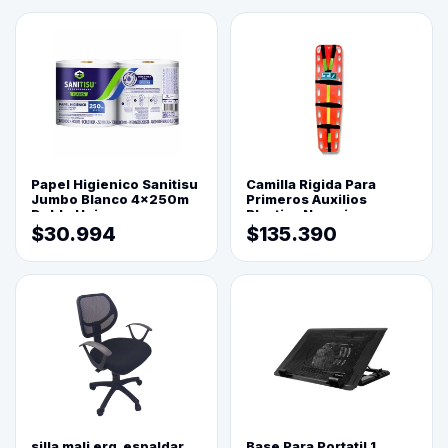
Papel Higienico Sanitisu
Camilla Rigida Para
Jumbo Blanco 4x250m
Primeros Auxilios
Doble Hoja
Plastica Naranja
$30.994
$135.390
silla mali erg. espaldar
Base Para Portatil 1