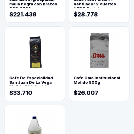
malla negra con brazos
Ventilador 2 Puertos
003-0794
USB 5 Posiciones
$221.438
$28.778
Cafe De Especialidad
Cafe Oma Institucional
San Juan De La Vega
Molido 500g
Molido 500 Grs(=)
$33.710
$26.007