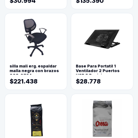
$30.994
$135.390
silla mali erg. espaldar
Base Para Portatil 1
malla negra con brazos
Ventilador 2 Puertos
003-0794
USB 5 Posiciones
$221.438
$28.778