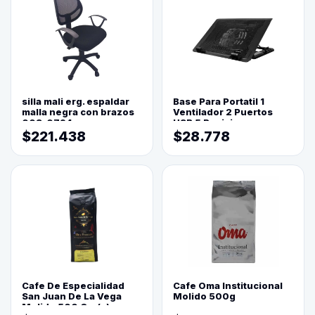
silla mali erg. espaldar
Base Para Portatil 1
malla negra con brazos
Ventilador 2 Puertos
003-0794
USB 5 Posiciones
$221.438
$28.778
Cafe De Especialidad
Cafe Oma Institucional
San Juan De La Vega
Molido 500g
Molido 500 Grs(=)