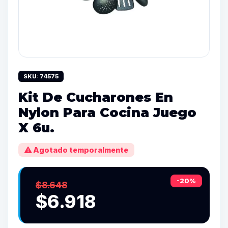
SKU: 74575
Kit De Cucharones En
Nylon Para Cocina Juego
X 6u.
Agotado temporalmente
-20%
$8.648
$6.918