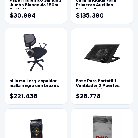
Papel Higienico Sanitisu
Camilla Rigida Para
Jumbo Blanco 4x250m
Primeros Auxilios
Doble Hoja
Plastica Naranja
$30.994
$135.390
silla mali erg. espaldar
Base Para Portatil 1
malla negra con brazos
Ventilador 2 Puertos
003-0794
USB 5 Posiciones
$221.438
$28.778