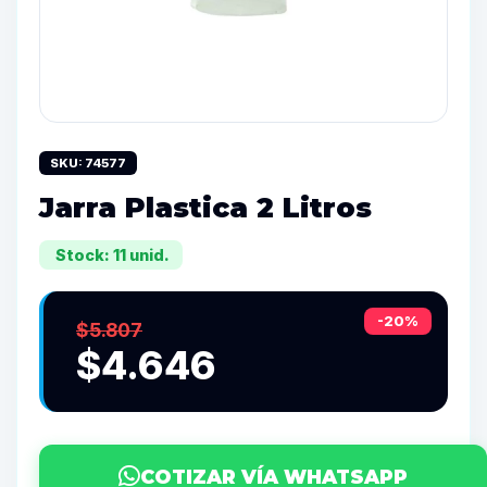
SKU: 74577
Jarra Plastica 2 Litros
Stock: 11 unid.
-20%
$5.807
$4.646
COTIZAR VÍA WHATSAPP