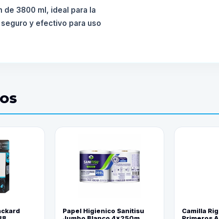
 de 3800 ml, ideal para la
 seguro y efectivo para uso
DOS
ackard
Papel Higienico Sanitisu
Camilla Rig
88
Jumbo Blanco 4x250m
Primeros Au