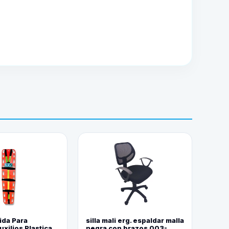
ida Para
silla mali erg. espaldar malla
xilios Plastica
negra con brazos 003-