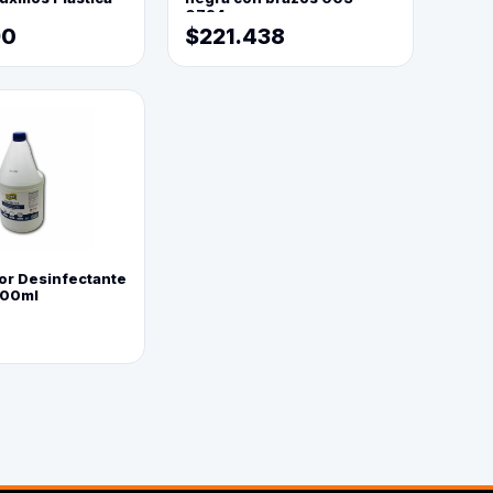
0794
90
$221.438
or Desinfectante
800ml