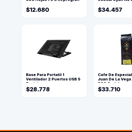
$12.680
$34.457
Base Para Portatil 1
Cafe De Especia
Ventilador 2 Puertos USB 5
Juan De La Vega
Posiciones
500 Grs(=)
$28.778
$33.710