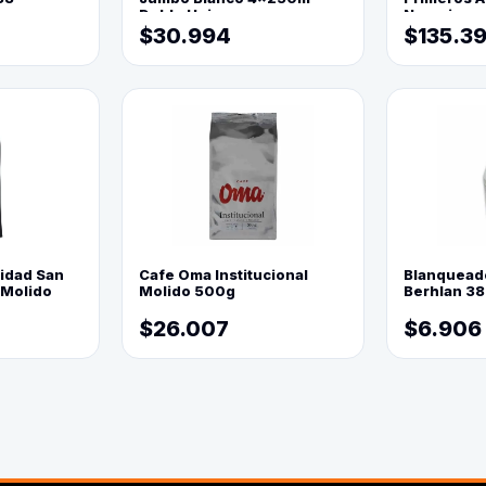
Doble Hoja
Naranja
$30.994
$135.3
lidad San
Cafe Oma Institucional
Blanquead
 Molido
Molido 500g
Berhlan 3
$26.007
$6.906