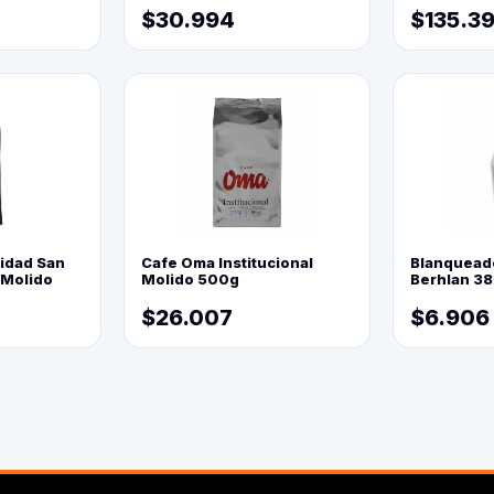
$30.994
$135.3
lidad San
Cafe Oma Institucional
Blanquead
 Molido
Molido 500g
Berhlan 3
$26.007
$6.906