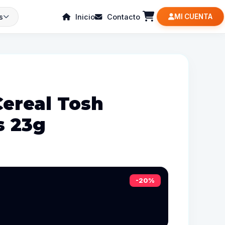
s
Inicio
Contacto
MI CUENTA
Cereal Tosh
s 23g
-20%