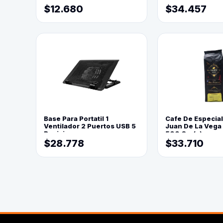
$12.680
$34.457
Base Para Portatil 1
Cafe De Especia
Ventilador 2 Puertos USB 5
Juan De La Vega
Posiciones
500 Grs(=)
$28.778
$33.710