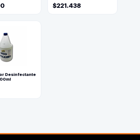
90
$221.438
or Desinfectante
800ml