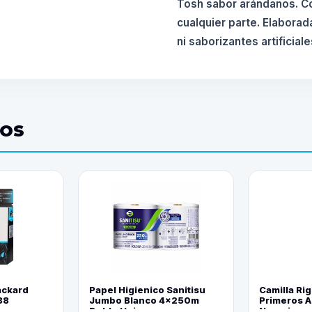
Tosh sabor arándanos. Con
cualquier parte. Elaborad
ni saborizantes artificiale
DOS
ackard
Papel Higienico Sanitisu
Camilla Rig
88
Jumbo Blanco 4x250m
Primeros Au
Doble Hoja
Naranja