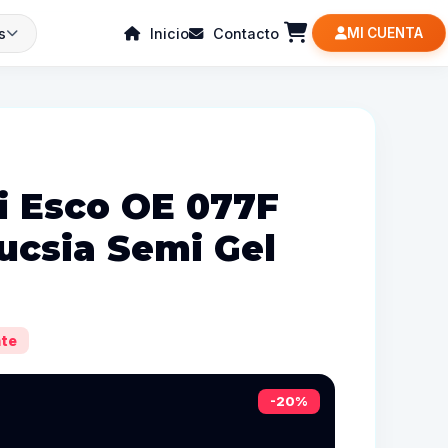
s
Inicio
Contacto
MI CUENTA
fi Esco OE 077F
ucsia Semi Gel
te
-20%