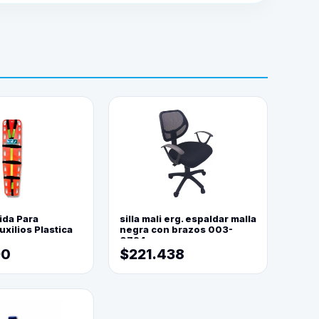
ida Para
silla mali erg. espaldar malla
xilios Plastica
negra con brazos 003-
0794
90
$221.438