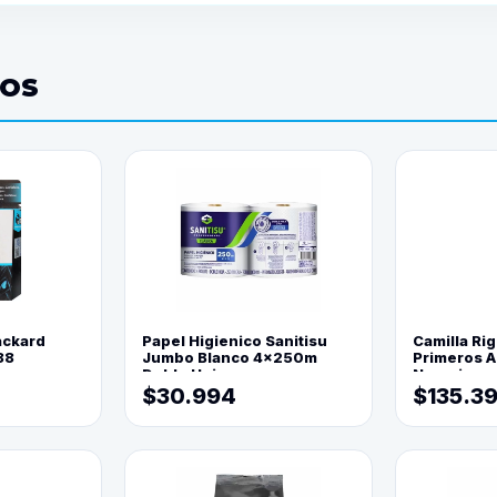
DOS
ackard
Papel Higienico Sanitisu
Camilla Rig
88
Jumbo Blanco 4x250m
Primeros Au
Doble Hoja
Naranja
$30.994
$135.3