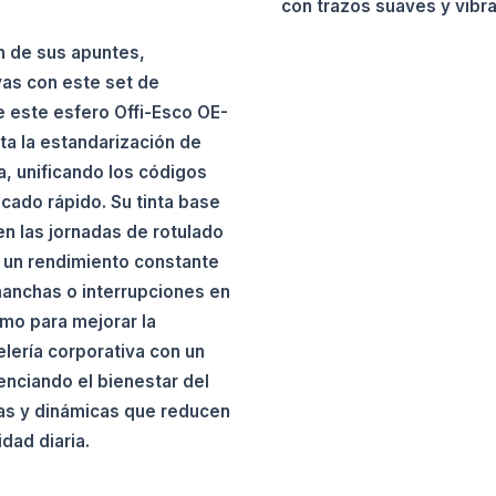
con trazos suaves y vibr
ón de sus apuntes,
vas con este set de
de este esfero Offi-Esco OE-
ita la estandarización de
a, unificando los códigos
ecado rápido. Su tinta base
en las jornadas de rotulado
 un rendimiento constante
anchas o interrupciones en
smo para mejorar la
elería corporativa con un
enciando el bienestar del
as y dinámicas que reducen
idad diaria.