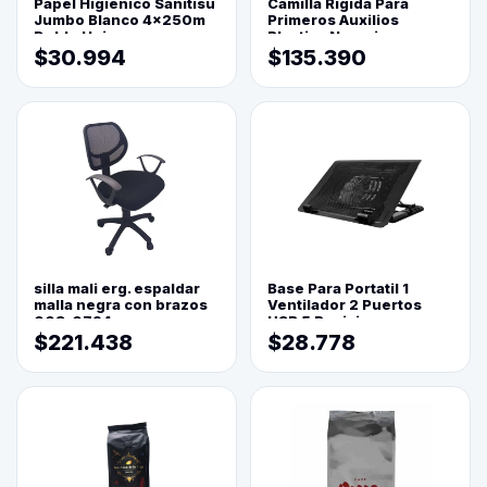
Papel Higienico Sanitisu
Camilla Rigida Para
Jumbo Blanco 4x250m
Primeros Auxilios
Doble Hoja
Plastica Naranja
$30.994
$135.390
silla mali erg. espaldar
Base Para Portatil 1
malla negra con brazos
Ventilador 2 Puertos
003-0794
USB 5 Posiciones
$221.438
$28.778