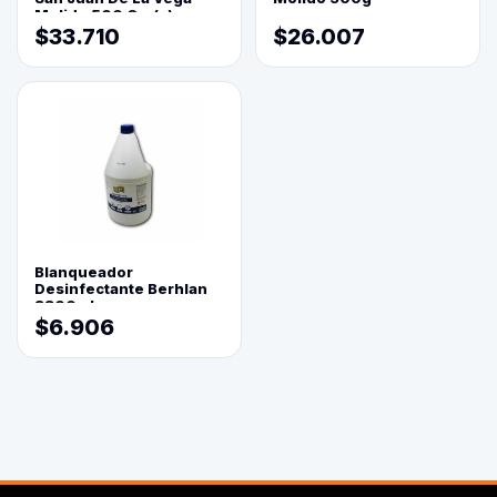
Molido 500 Grs(=)
$33.710
$26.007
Blanqueador
Desinfectante Berhlan
3800ml
$6.906