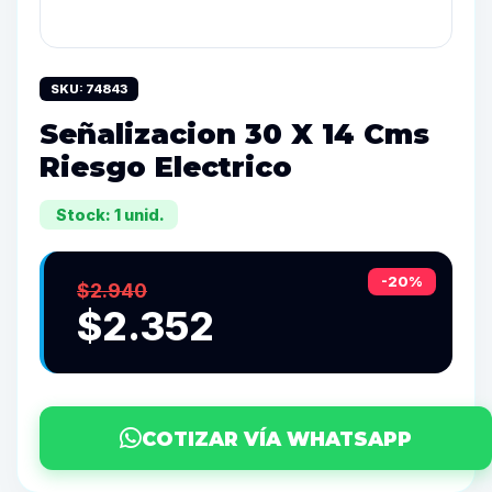
SKU: 74843
Señalizacion 30 X 14 Cms
Riesgo Electrico
Stock: 1 unid.
-20%
$2.940
$2.352
COTIZAR VÍA WHATSAPP