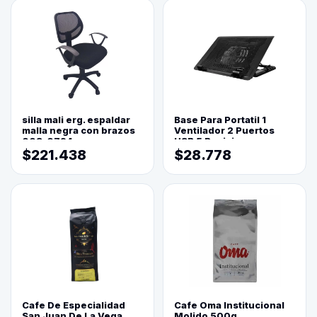
silla mali erg. espaldar
Base Para Portatil 1
malla negra con brazos
Ventilador 2 Puertos
003-0794
USB 5 Posiciones
$221.438
$28.778
Cafe De Especialidad
Cafe Oma Institucional
San Juan De La Vega
Molido 500g