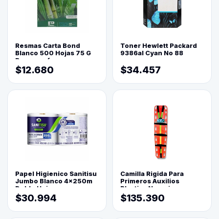
Resmas Carta Bond
Toner Hewlett Packard
Blanco 500 Hojas 75 G
9386al Cyan No 88
Reprograf.
$12.680
$34.457
Papel Higienico Sanitisu
Camilla Rigida Para
Jumbo Blanco 4x250m
Primeros Auxilios
Doble Hoja
Plastica Naranja
$30.994
$135.390