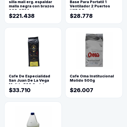
silla mali erg. espaldar
Base Para Portatil 1
malla negra con brazos
Ventilador 2 Puertos
003-0794
USB 5 Posiciones
$221.438
$28.778
Cafe De Especialidad
Cafe Oma Institucional
San Juan De La Vega
Molido 500g
Molido 500 Grs(=)
$33.710
$26.007