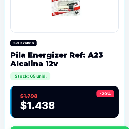
SKU: 74886
Pila Energizer Ref: A23
Alcalina 12v
Stock: 65 unid.
-20%
$1.798
$1.438