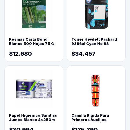
Resmas Carta Bond
Toner Hewlett Packard
Blanco 500 Hojas 75 G
9386al Cyan No 88
Reprograf.
$12.680
$34.457
Papel Higienico Sanitisu
Camilla Rigida Para
Jumbo Blanco 4x250m
Primeros Auxilios
Doble Hoja
Plastica Naranja
$30.994
$135.390