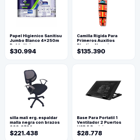
Papel Higienico Sanitisu
Camilla Rigida Para
Jumbo Blanco 4x250m
Primeros Auxilios
Doble Hoja
Plastica Naranja
$30.994
$135.390
silla mali erg. espaldar
Base Para Portatil 1
malla negra con brazos
Ventilador 2 Puertos
003-0794
USB 5 Posiciones
$221.438
$28.778