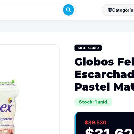
Categoría
SKU: 74989
Globos Fe
Escarcha
Pastel Mat
Stock: 1 unid.
$39.530