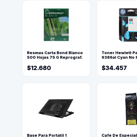
Resmas Carta Bond Blanco
Toner Hewlett P
500 Hojas 75 G Reprograf.
9386al Cyan No 
$12.680
$34.457
Base Para Portatil 1
Cafe De Especia