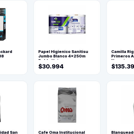
ackard
Papel Higienico Sanitisu
Camilla Rig
88
Jumbo Blanco 4x250m
Primeros Au
Doble Hoja
Naranja
$30.994
$135.3
lidad San
Cafe Oma Institucional
Blanquead