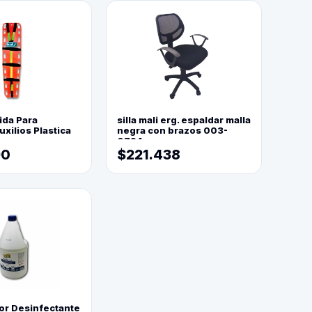
ida Para
silla mali erg. espaldar malla
xilios Plastica
negra con brazos 003-
0794
90
$221.438
or Desinfectante