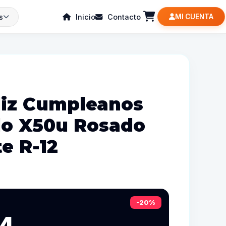
s
Inicio
Contacto
MI CUENTA
liz Cumpleanos
do X50u Rosado
e R-12
-20%