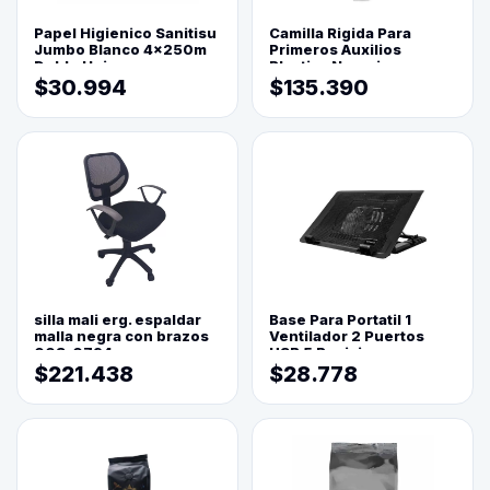
Papel Higienico Sanitisu
Camilla Rigida Para
Jumbo Blanco 4x250m
Primeros Auxilios
Doble Hoja
Plastica Naranja
$30.994
$135.390
silla mali erg. espaldar
Base Para Portatil 1
malla negra con brazos
Ventilador 2 Puertos
003-0794
USB 5 Posiciones
$221.438
$28.778