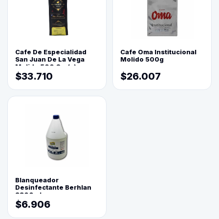
Cafe De Especialidad
Cafe Oma Institucional
San Juan De La Vega
Molido 500g
Molido 500 Grs(=)
$33.710
$26.007
Blanqueador
Desinfectante Berhlan
3800ml
$6.906