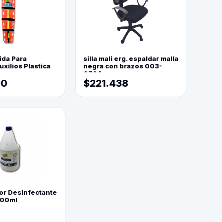
ida Para
silla mali erg. espaldar malla
xilios Plastica
negra con brazos 003-
0794
90
$221.438
or Desinfectante
800ml