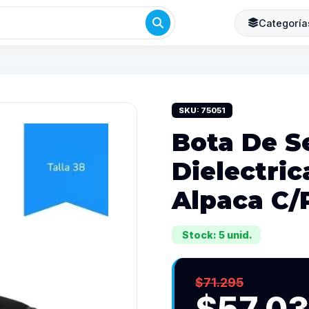
Categoría
SKU: 75051
Bota De S
Dielectri
Alpaca C/P
Stock: 5 unid.
$71.295