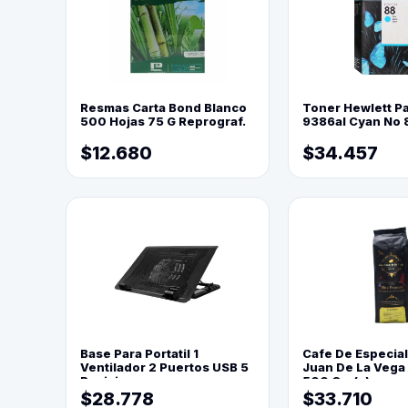
Resmas Carta Bond Blanco
Toner Hewlett P
500 Hojas 75 G Reprograf.
9386al Cyan No 
$12.680
$34.457
Base Para Portatil 1
Cafe De Especia
Ventilador 2 Puertos USB 5
Juan De La Vega
Posiciones
500 Grs(=)
$28.778
$33.710