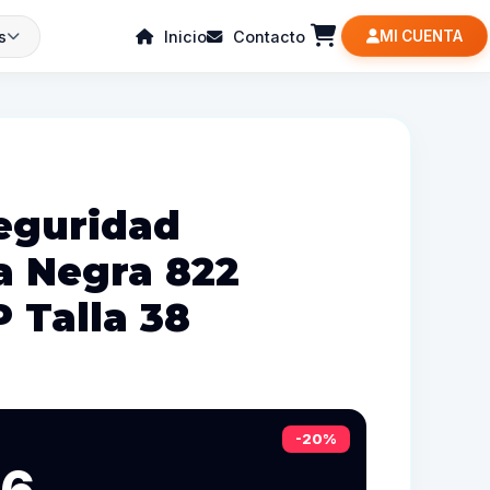
s
Inicio
Contacto
MI CUENTA
eguridad
ca Negra 822
 Talla 38
-20%