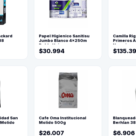
ackard
Papel Higienico Sanitisu
Camilla Rig
88
Jumbo Blanco 4x250m
Primeros Au
Doble Hoja
Naranja
$30.994
$135.3
lidad San
Cafe Oma Institucional
Blanquead
 Molido
Molido 500g
Berhlan 3
$26.007
$6.906