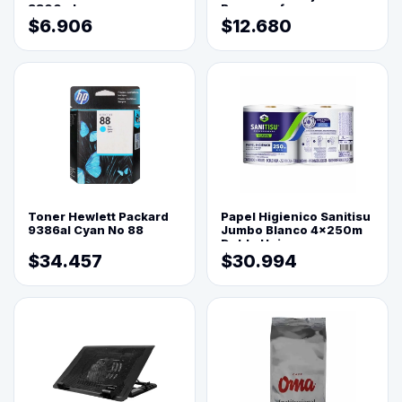
3800ml
Reprograf.
$6.906
$12.680
Toner Hewlett Packard
Papel Higienico Sanitisu
9386al Cyan No 88
Jumbo Blanco 4x250m
Doble Hoja
$34.457
$30.994