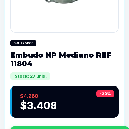
SKU: 75085
Embudo NP Mediano REF
11804
Stock: 27 unid.
-20%
$4.260
$3.408