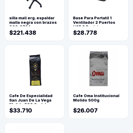
silla mali erg. espaldar
Base Para Portatil 1
malla negra con brazos
Ventilador 2 Puertos
003-0794
USB 5 Posiciones
$221.438
$28.778
Cafe De Especialidad
Cafe Oma Institucional
San Juan De La Vega
Molido 500g
Molido 500 Grs(=)
$33.710
$26.007