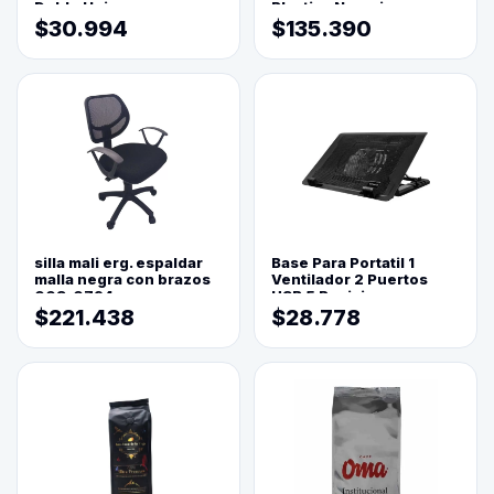
Doble Hoja
Plastica Naranja
$30.994
$135.390
silla mali erg. espaldar
Base Para Portatil 1
malla negra con brazos
Ventilador 2 Puertos
003-0794
USB 5 Posiciones
$221.438
$28.778