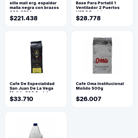
silla mali erg. espaldar
Base Para Portatil 1
malla negra con brazos
Ventilador 2 Puertos
003-0794
USB 5 Posiciones
$221.438
$28.778
Cafe De Especialidad
Cafe Oma Institucional
San Juan De La Vega
Molido 500g
Molido 500 Grs(=)
$33.710
$26.007