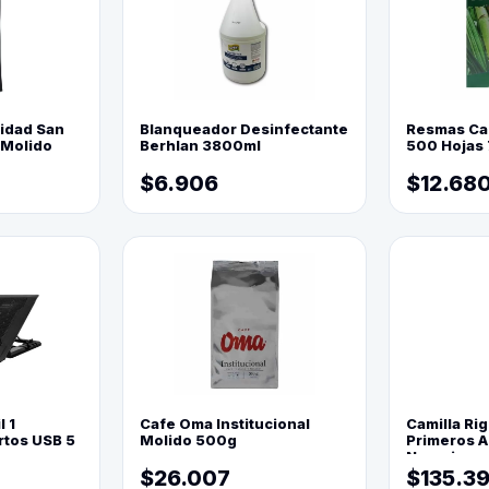
lidad San
Blanqueador Desinfectante
Resmas Ca
 Molido
Berhlan 3800ml
500 Hojas 
$6.906
$12.68
l 1
Cafe Oma Institucional
Camilla Rig
rtos USB 5
Molido 500g
Primeros Au
Naranja
$26.007
$135.3