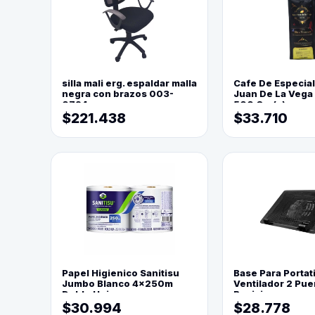
silla mali erg. espaldar malla
Cafe De Especia
negra con brazos 003-
Juan De La Vega
0794
500 Grs(=)
$221.438
$33.710
Papel Higienico Sanitisu
Base Para Portati
Jumbo Blanco 4x250m
Ventilador 2 Pue
Doble Hoja
Posiciones
$30.994
$28.778