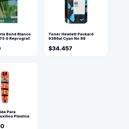
rta Bond Blanco
Toner Hewlett Packard
75 G Reprograf.
9386al Cyan No 88
0
$34.457
ida Para
xilios Plastica
90