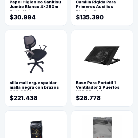
Papel Higienico Sanitisu
Camilla Rigida Para
Jumbo Blanco 4x250m
Primeros Auxilios
Doble Hoja
Plastica Naranja
$30.994
$135.390
silla mali erg. espaldar
Base Para Portatil 1
malla negra con brazos
Ventilador 2 Puertos
003-0794
USB 5 Posiciones
$221.438
$28.778