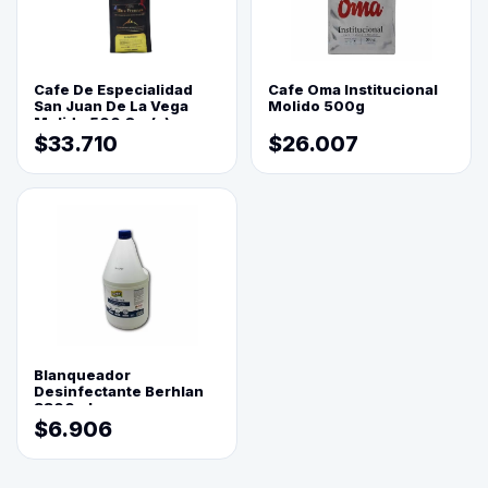
Cafe De Especialidad
Cafe Oma Institucional
San Juan De La Vega
Molido 500g
Molido 500 Grs(=)
$33.710
$26.007
Blanqueador
Desinfectante Berhlan
3800ml
$6.906