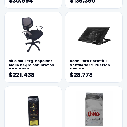
$30.994
$135.390
silla mali erg. espaldar
Base Para Portatil 1
malla negra con brazos
Ventilador 2 Puertos
003-0794
USB 5 Posiciones
$221.438
$28.778