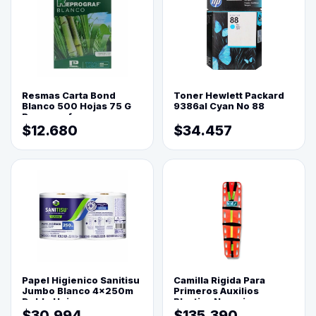
Resmas Carta Bond
Toner Hewlett Packard
Blanco 500 Hojas 75 G
9386al Cyan No 88
Reprograf.
$12.680
$34.457
Papel Higienico Sanitisu
Camilla Rigida Para
Jumbo Blanco 4x250m
Primeros Auxilios
Doble Hoja
Plastica Naranja
$30.994
$135.390