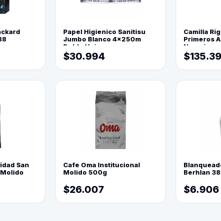
ackard
Papel Higienico Sanitisu
Camilla Rig
88
Jumbo Blanco 4x250m
Primeros Au
Doble Hoja
Naranja
$30.994
$135.3
lidad San
Cafe Oma Institucional
Blanquead
 Molido
Molido 500g
Berhlan 3
$26.007
$6.906