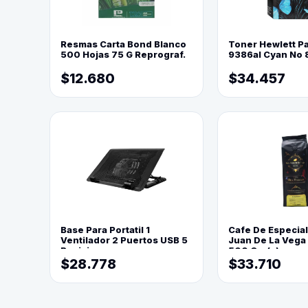
Resmas Carta Bond Blanco
Toner Hewlett P
500 Hojas 75 G Reprograf.
9386al Cyan No 
$12.680
$34.457
Base Para Portatil 1
Cafe De Especia
Ventilador 2 Puertos USB 5
Juan De La Vega
Posiciones
500 Grs(=)
$28.778
$33.710