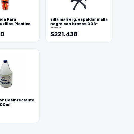
ida Para
silla mali erg. espaldar malla
xilios Plastica
negra con brazos 003-
0794
90
$221.438
or Desinfectante
800ml