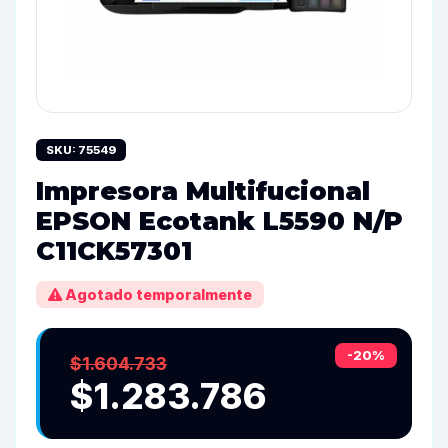
SKU: 75549
Impresora Multifucional
EPSON Ecotank L5590 N/P
C11CK57301
Agotado temporalmente
-20%
$1.604.733
$1.283.786