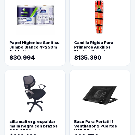
Papel Higienico Sanitisu
Camilla Rigida Para
Jumbo Blanco 4x250m
Primeros Auxilios
Doble Hoja
Plastica Naranja
$30.994
$135.390
silla mali erg. espaldar
Base Para Portatil 1
malla negra con brazos
Ventilador 2 Puertos
003-0794
USB 5 Posiciones