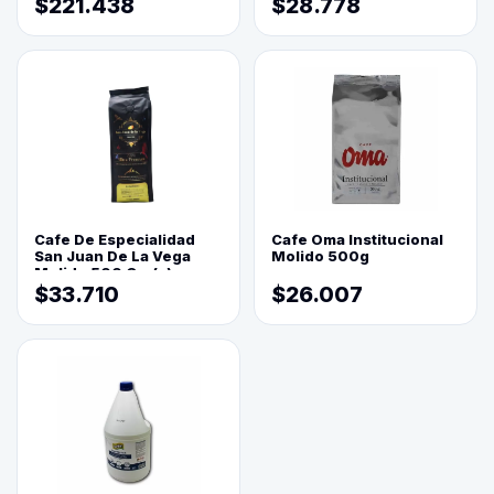
$221.438
$28.778
Cafe De Especialidad
Cafe Oma Institucional
San Juan De La Vega
Molido 500g
Molido 500 Grs(=)
$33.710
$26.007