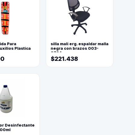
ida Para
silla mali erg. espaldar malla
xilios Plastica
negra con brazos 003-
0794
90
$221.438
or Desinfectante
800ml