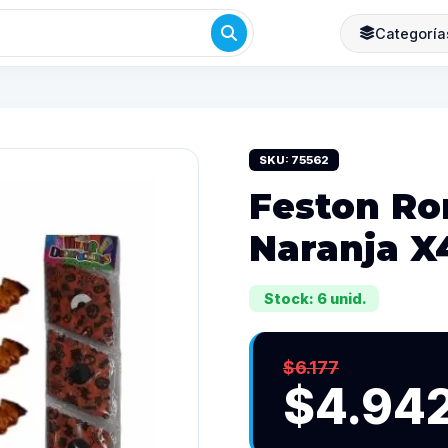
Categoría
SKU: 75562
Feston R
Naranja X
Stock: 6 unid.
$6.177
$4.94