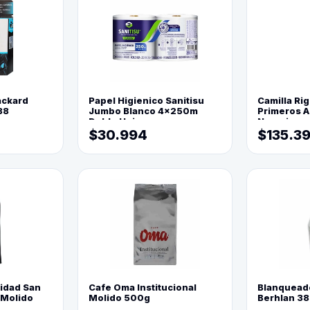
ackard
Papel Higienico Sanitisu
Camilla Rig
88
Jumbo Blanco 4x250m
Primeros Au
Doble Hoja
Naranja
$30.994
$135.3
lidad San
Cafe Oma Institucional
Blanquead
 Molido
Molido 500g
Berhlan 3