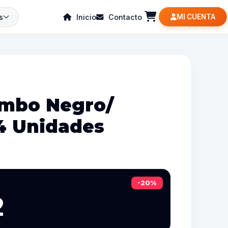
s
Inicio
Contacto
MI CUENTA
ombo Negro/
4 Unidades
-20%
2