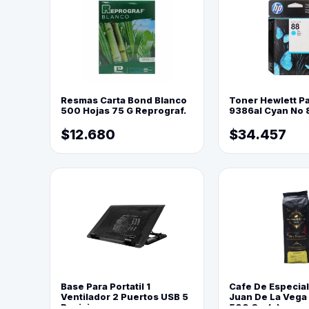
Resmas Carta Bond Blanco
Toner Hewlett P
500 Hojas 75 G Reprograf.
9386al Cyan No 
$12.680
$34.457
Base Para Portatil 1
Cafe De Especia
Ventilador 2 Puertos USB 5
Juan De La Vega
Posiciones
500 Grs(=)