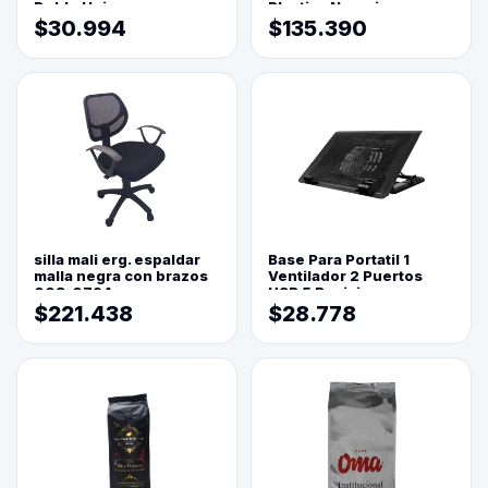
Doble Hoja
Plastica Naranja
$30.994
$135.390
silla mali erg. espaldar
Base Para Portatil 1
malla negra con brazos
Ventilador 2 Puertos
003-0794
USB 5 Posiciones
$221.438
$28.778