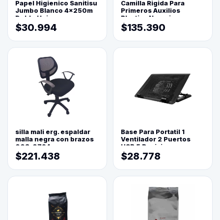
Papel Higienico Sanitisu
Camilla Rigida Para
Jumbo Blanco 4x250m
Primeros Auxilios
Doble Hoja
Plastica Naranja
$30.994
$135.390
silla mali erg. espaldar
Base Para Portatil 1
malla negra con brazos
Ventilador 2 Puertos
003-0794
USB 5 Posiciones
$221.438
$28.778