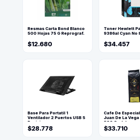
Resmas Carta Bond Blanco
Toner Hewlett P
500 Hojas 75 G Reprograf.
9386al Cyan No 
$12.680
$34.457
Base Para Portatil 1
Cafe De Especia
Ventilador 2 Puertos USB 5
Juan De La Vega
Posiciones
500 Grs(=)
$28.778
$33.710