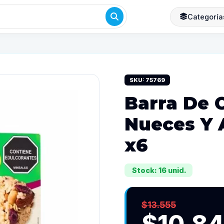
Categoría
SKU: 75769
Barra De 
Nueces Y 
x6
Stock: 16 unid.
$13.555