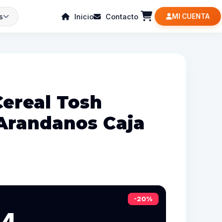
s
Inicio
Contacto
MI CUENTA
Cereal Tosh
Arandanos Caja
-20%