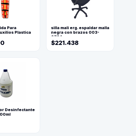
ida Para
silla mali erg. espaldar malla
xilios Plastica
negra con brazos 003-
0794
90
$221.438
or Desinfectante
800ml