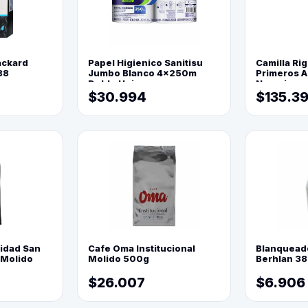
ackard
Papel Higienico Sanitisu
Camilla Rig
88
Jumbo Blanco 4x250m
Primeros Au
Doble Hoja
Naranja
$30.994
$135.3
lidad San
Cafe Oma Institucional
Blanquead
 Molido
Molido 500g
Berhlan 3
$26.007
$6.906