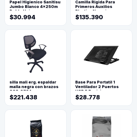
Papel Higienico Sanitisu
Camilla Rigida Para
Jumbo Blanco 4x250m
Primeros Auxilios
Doble Hoja
Plastica Naranja
$30.994
$135.390
silla mali erg. espaldar
Base Para Portatil 1
malla negra con brazos
Ventilador 2 Puertos
003-0794
USB 5 Posiciones
$221.438
$28.778