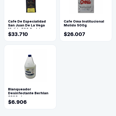
Cafe De Especialidad
Cafe Oma Institucional
San Juan De La Vega
Molido 500g
Molido 500 Grs(=)
$33.710
$26.007
Blanqueador
Desinfectante Berhlan
3800ml
$6.906