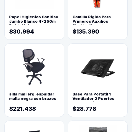
Papel Higienico Sanitisu
Camilla Rigida Para
Jumbo Blanco 4x250m
Primeros Auxilios
Doble Hoja
Plastica Naranja
$30.994
$135.390
silla mali erg. espaldar
Base Para Portatil 1
malla negra con brazos
Ventilador 2 Puertos
003-0794
USB 5 Posiciones
$221.438
$28.778