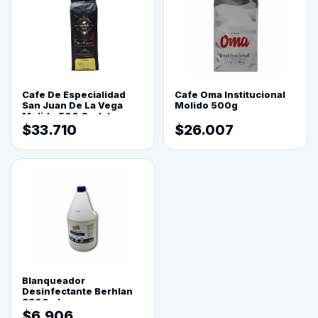
Cafe De Especialidad
Cafe Oma Institucional
San Juan De La Vega
Molido 500g
Molido 500 Grs(=)
$33.710
$26.007
Blanqueador
Desinfectante Berhlan
3800ml
$6.906