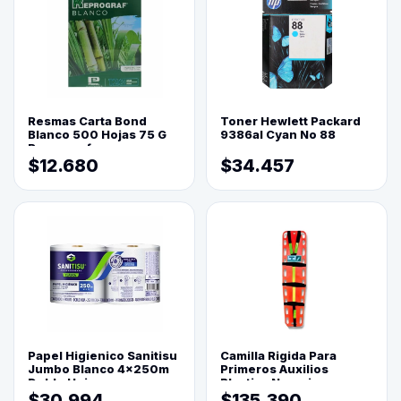
Resmas Carta Bond
Toner Hewlett Packard
Blanco 500 Hojas 75 G
9386al Cyan No 88
Reprograf.
$12.680
$34.457
Papel Higienico Sanitisu
Camilla Rigida Para
Jumbo Blanco 4x250m
Primeros Auxilios
Doble Hoja
Plastica Naranja
$30.994
$135.390