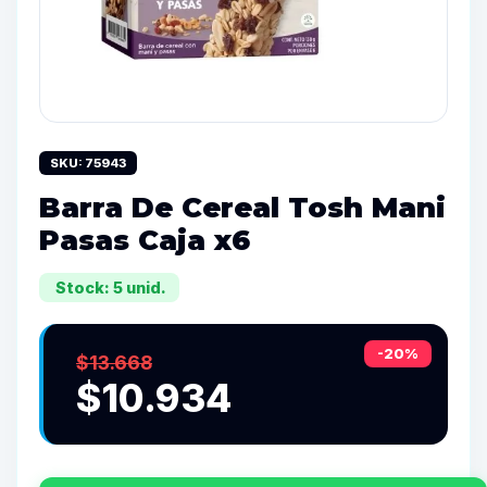
SKU: 75943
Barra De Cereal Tosh Mani
Pasas Caja x6
Stock: 5 unid.
-20%
$13.668
$10.934