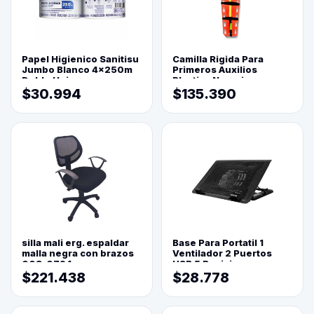
Papel Higienico Sanitisu
Camilla Rigida Para
Jumbo Blanco 4x250m
Primeros Auxilios
Doble Hoja
Plastica Naranja
$30.994
$135.390
silla mali erg. espaldar
Base Para Portatil 1
malla negra con brazos
Ventilador 2 Puertos
003-0794
USB 5 Posiciones
$221.438
$28.778