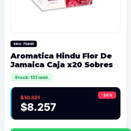
SKU: 75945
Aromatica Hindu Flor De
Jamaica Caja x20 Sobres
Stock: 133 unid.
-20%
$10.321
$8.257