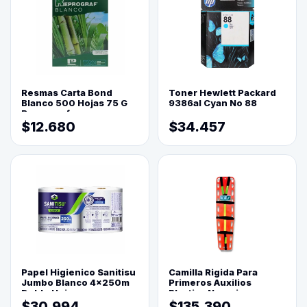
Resmas Carta Bond
Toner Hewlett Packard
Blanco 500 Hojas 75 G
9386al Cyan No 88
Reprograf.
$12.680
$34.457
Papel Higienico Sanitisu
Camilla Rigida Para
Jumbo Blanco 4x250m
Primeros Auxilios
Doble Hoja
Plastica Naranja
$30.994
$135.390